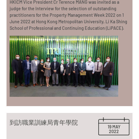
HKICM Vice President Cr Terence MANG was invited as a
judge for the Interview for the selection of outstanding
practitioners for the Property Management Week 2022 on 1
June 2022 at Hong Kong Metropolitan University, Li Ka Shing
School of Professional and Continuing Education (LiPACE).
到訪職業訓練局青年學院
19 MAY
2022