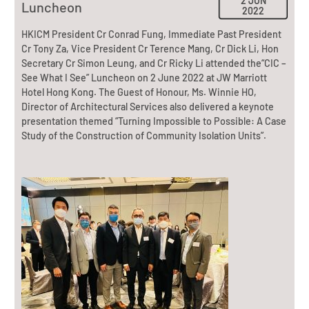
2 JUN
Luncheon
2022
HKICM President Cr Conrad Fung, Immediate Past President
Cr Tony Za, Vice President Cr Terence Mang, Cr Dick Li, Hon
Secretary Cr Simon Leung, and Cr Ricky Li attended the“CIC –
See What I See” Luncheon on 2 June 2022 at JW Marriott
Hotel Hong Kong. The Guest of Honour, Ms. Winnie HO,
Director of Architectural Services also delivered a keynote
presentation themed “Turning Impossible to Possible: A Case
Study of the Construction of Community Isolation Units”.