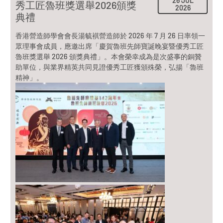
26 JUL
秀工匠魯班獎選舉2026頒獎
2026
典禮
香港營造師學會會長湯毓褀營造師於 2026 年 7 月 26 日率領一
眾理事會成員，應邀出席「慶賀魯班先師寶誕晚宴暨優秀工匠
魯班獎選舉 2026 頒獎典禮」。本會榮幸成為是次盛事的銅贊
助單位，與業界精英共同見證優秀工匠獲頒殊榮，弘揚「魯班
精神」。