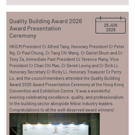
Quality Building Award 2026
26 JUN
Award Presentation
2026
Ceremony
HKICM President Cr Alfred Tang, Honorary President Cr Peter
Ng, Cr Paul Chung, Cr Tang Chi Wang, Cr Daniel Shum and Cr
Tony Za, Immediate Past President Cr Terence Mang, Vice
President Cr Chan Chi Man, Cr Derek Leung and Cr Dick Li,
Honorary Secretary Cr Ricky Li, Honorary Treasurer Cr Perry
Lo, and the council members attended the Quality Building
Award 2026 Award Presentation Ceremony at the Hong Kong
Convention and Exhibition Centre. It was a wonderful
evening celebrating excellence, quality, and professionalism
in the building sector alongside fellow industry leaders.
Congratulations to all the well-deserved award winners!