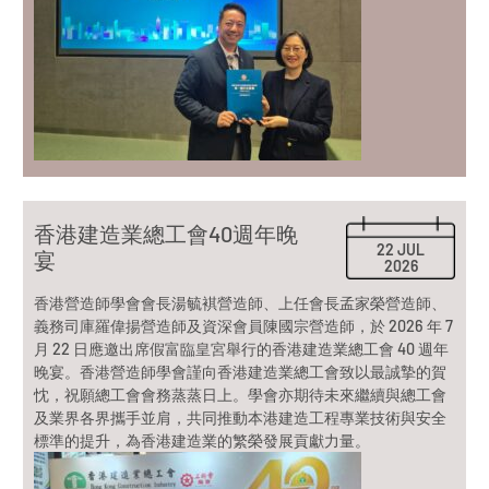
香港建造業總工會40週年晚
22 JUL
宴
2026
香港營造師學會會長湯毓褀營造師、上任會長孟家榮營造師、
義務司庫羅偉揚營造師及資深會員陳國宗營造師，於 2026 年 7
月 22 日應邀出席假富臨皇宮舉行的香港建造業總工會 40 週年
晚宴。香港營造師學會謹向香港建造業總工會致以最誠摯的賀
忱，祝願總工會會務蒸蒸日上。學會亦期待未來繼續與總工會
及業界各界攜手並肩，共同推動本港建造工程專業技術與安全
標準的提升，為香港建造業的繁榮發展貢獻力量。