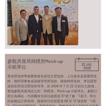
參觀房屋局簡樸房Mock-up
22 JUL
示範單位
2026
香港營造師學會榮譽會長鍾冠文營造師、上任會長孟家榮營造
師，聯同理事會成員鍾育明營造師、陳偉林營造師、李冠霆營
造師及郭澔澐營造師等等，於 2026 年 7 月 22 日前往九龍城，
實地參觀房屋局設立的「簡樸房」Mock-up 示範單位。參觀行
程分為兩站：代表團首先前往啟德道 37 號了解「1 劏 3」單位
的改建設計與佈局，隨後前往衙前塱道 68 至 72 號視察「1 劏
2」單位的空間規劃。參觀過程中，學會代表深入剖析各示範單