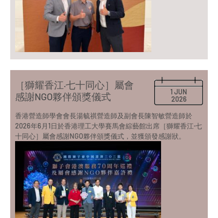
［獅耀香江·七十同心］屬會
1 JUN
感謝NGO夥伴頒獎儀式
2026
香港營造師學會會長湯毓祺營造師及副會長陳智敏營造師於
2026年6月1日於香港理工大學賽馬會綜藝館出席［獅耀香江·七
十同心］屬會感謝NGO夥伴頒獎儀式，並獲頒發感謝狀。