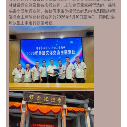
林健榮營造師及鄧智宏營造師、上任會長孟家榮營造師、義務
秘書李國煥營造師、義務司庫羅偉揚營造師及內地及國際聯繫
委員會主席陳偉林營造師於2026年6月10日至14日一同到訪魯
班故里山東進行朝聖考察。