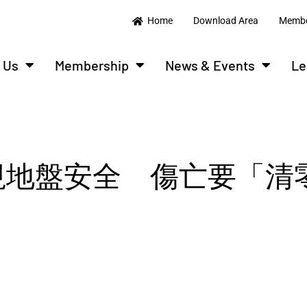
Home
Download Area
Membe
 Us
Membership
News & Events
Le
e – 重視地盤安全 傷亡要「