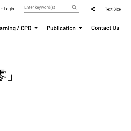
r Login
Text Size
Contact Us
arning / CPD
Publication
清零」