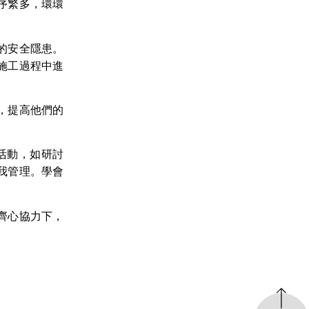
序繁多，環環
的安全隱患。
施工過程中進
，提高他們的
活動，如研討
我管理。學會
齊心協力下，