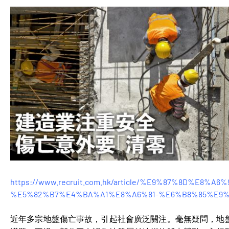
https://www.recruit.com.hk/article/%E9%87%8D%E
%E5%82%B7%E4%BA%A1%E8%A6%81-%E6%B8%85%E9%9B%
近年多宗地盤傷亡事故，引起社會廣泛關注。毫無疑問，地