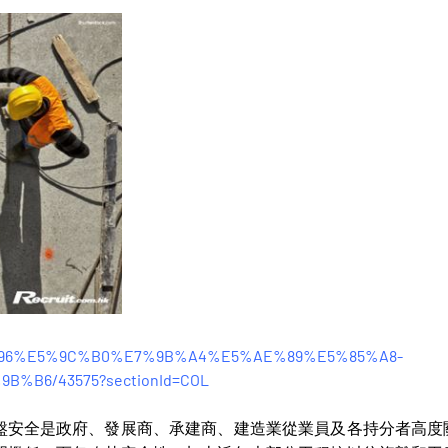
8%A6%96%E5%9C%B0%E7%9B%A4%E5%AE%89%E5%85%A8-
B6/43575?sectionId=COL
盤安全是政府、發展商、承建商、建造業從業員及各持分者高度