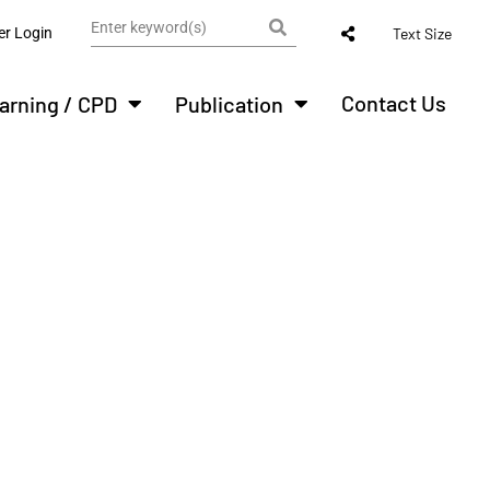
r Login
Text Size
Contact Us
arning / CPD
Publication