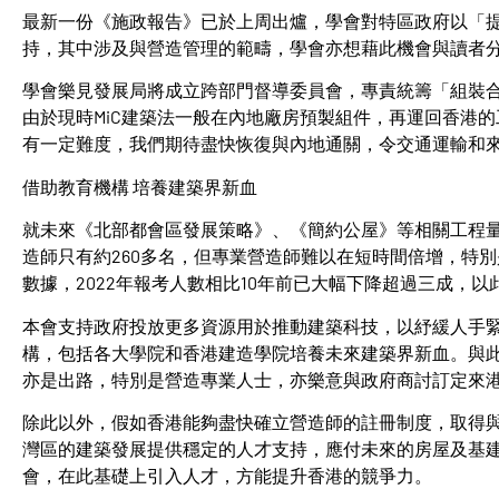
最新一份《施政報告》已於上周出爐，學會對特區政府以「
持，其中涉及與營造管理的範疇，學會亦想藉此機會與讀者
學會樂見發展局將成立跨部門督導委員會，專責統籌「組裝合
由於現時MiC建築法一般在內地廠房預製組件，再運回香港
有一定難度，我們期待盡快恢復與內地通關，令交通運輸和
借助教育機構 培養建築界新血
就未來《北部都會區發展策略》、《簡約公屋》等相關工程量
造師只有約260多名，但專業營造師難以在短時間倍增，特
數據，2022年報考人數相比10年前已大幅下降超過三成，
本會支持政府投放更多資源用於推動建築科技，以紓緩人手
構，包括各大學院和香港建造學院培養未來建築界新血。與
亦是出路，特別是營造專業人士，亦樂意與政府商討訂定來
除此以外，假如香港能夠盡快確立營造師的註冊制度，取得
灣區的建築發展提供穩定的人才支持，應付未來的房屋及基
會，在此基礎上引入人才，方能提升香港的競爭力。