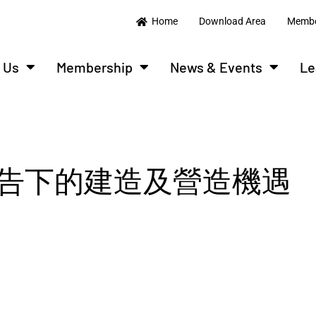
Home
Download Area
Membe
 Us
Membership
News & Events
Le
報告下的建造及營造機遇