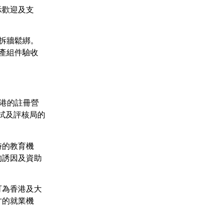
示歡迎及支
拆牆鬆綁。
產組件驗收
港的註冊營
試及評核局的
時的教育機
的誘因及資助
可為香港及大
才的就業機