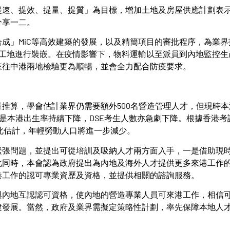
提速、提效、提量、提質」為目標，增加土地及房屋供應計劃表
分享一二。
成」MiC等高效建築的發展，以及精簡項目的審批程序，為業界
的工地進行裝嵌。在疫情影響下，物料運輸以至派員到內地監控生
來往中港兩地檢驗更為順暢，並會全力配合防疫要求。
推算，學會估計業界仍需要額外500名營造管理人才，但現時本
別是本港出生率持續下降，DSE考生人數亦急劇下降。根據香港考
以此估計，年輕勞動人口將進一步減少。
緊張問題，並提出可從培訓及吸納人才兩方面入手，一是借助現
此同時，本會認為政府提出為內地及海外人才提供更多來港工作
港工作的認可專業資歷及資格，並提供相關的諮詢服務。
與內地互認認可資格，使內地的營造專業人員可來港工作，相信
建發展。當然，政府及業界需擬定策略性計劃，率先保障本地人