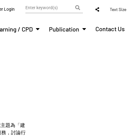
r Login
Text Size
Contact Us
arning / CPD
Publication
覽主題為「建
服務，討論行