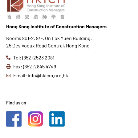
Hong K
ong Institute of Construction Managers
Rooms 801-2, 8/F, On Lok Yuen Building,
25 Des Voeux Road Central, Hong Kong
Tel: (852) 2523 2081
Fax: (852) 2845 4749
Email: info@hkicm.org.hk
Find us on
2021 © HKICM. All Rights Reserved.