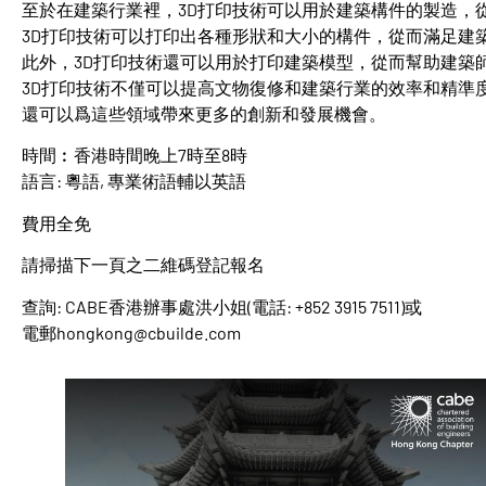
至於在建築行業裡，3D打印技術可以用於建築構件的製造，
3D打印技術可以打印出各種形狀和大小的構件，從而滿足建
此外，3D打印技術還可以用於打印建築模型，從而幫助建築
3D打印技術不僅可以提高文物復修和建築行業的效率和精準
還可以爲這些領域帶來更多的創新和發展機會。
時間︰香港時間晚上7時至8時
語言: 粵語, 專業術語輔以英語
費用全免
請掃描下一頁之二維碼登記報名
查詢: CABE香港辦事處洪小姐(電話: +852 3915 7511)或
電郵hongkong@cbuilde.com