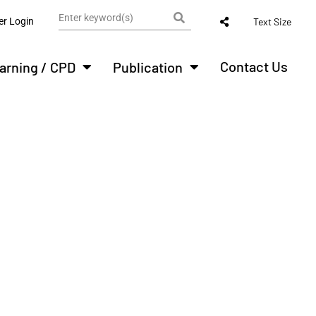
r Login
Text Size
Contact Us
arning / CPD
Publication