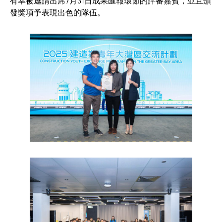
有幸被邀請出席7月31日成果匯報環節的評審嘉賓，並且頒
發獎項予表現出色的隊伍。