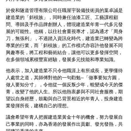
於俊和隧道管理有限公司任職屋宇裝備技術員的葉卓誠是
建造業的「斜槓族」，同時兼任油漆工匠、工藝課程顧
問、導師及手作品牌創辦人，體現建造業年青一代多元發
展的可能性。他稱，以往社會重視專才，認為通才「周身
刀，無張利」，不過踏入資訊化時代，建造業已轉變為跨
專業的行業，而「斜槓族」的工作模式亦容許他發展不同
興趣專長，將工程和藝術結合，讓他可以更多發揮空間，
在多個領域累積豐富經驗，發展多元技能和專業知識。
他表示，加入建造業不只令他職涯上有所成長，更學懂待
人處世之道，其師傅對他的一句勸勉—「做事要知方圓，
做人要知分寸」，令他從一個反叛少年，蛻變成今天的傑
青，改變了他的人生。所以他熱衷參與不同社會服務，期
望以自身經歷，鼓勵與自己背景相近的年青人，投身建造
業發揮所長，建構自己的理想。
議會希望年青人把握建造業黃金十年的機會，努力發展自
己事業的同時，亦為香港的發展作出貢獻、發光發熱，共
同建設香港的未來。