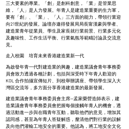
三大要素的專業。「創」是創科創意，「業」是管業思
維，「人」是人力發展。年青人是建造業重要的生力軍，
要有「創」、「業」、「人」三方面的能力，帶領行業迎
向21世紀的發展。論壇亦邀得發展局局長甯漢豪與學者、
建造業青年從業員、學生及家長就行業前景、行業多元化
及趣味性、工作生活平衡、行業氣氛等範疇討論及交流意
見。
走入校園 培育未來香港建造業新一代
為啟發年青一代對建造業的興趣，建造業議會青年事務委
員會致力透過各種計劃，包括與深受時下年青人歡迎的
KOL 合作拍攝宣傳短片、到校舉辦講座、帶領學生深入大
灣區交流等，多方面分享香港建造業的最新發展。
建造業議會青年事務委員會主席—孟家榮營造師表示，建
造業議會青年事務委員會把握每個接觸年青人的機會，透
過活動進一步與在職青年互動，聽取他們的意見，增加其
認同感，甚至為年青人答疑解惑，釐清他們對行業的誤解
及向他們灌輸工地安全的重要。他認為，將工地安全文化