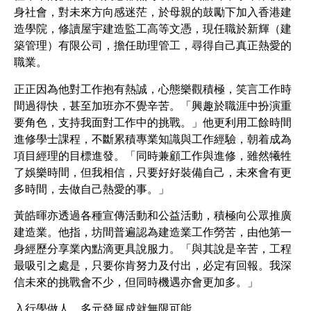
身社會，對未來方向感迷茫，於母親的鼓勵下加入香港建
造學院，修讀屋宇建造監工高等文憑，現任職於新輝（建
築管理）有限公司，擔任助理管工，尋得自己真正熱愛的
職業。
正正因為他對工作抱有熱誠，心態樂觀積極，笑言工作時
間過得快，甚至加班亦不覺辛苦。「興趣於職涯中扮演重
要角色，支持我面對工作中的挑戰。」他更利用工餘時間
進修學士課程，不斷累積專業知識與工作經驗，朝着成為
項目經理的目標進發。「同時兼顧工作與進修，雖然犧牲
了娛樂時間，但我相信，只要好好裝備自己，未來會有更
多時間，去做自己熱愛的事。」
黃皓暉亦透過各種宣傳活動和公益活動，積極向公眾推廣
建造業。他指，坊間普遍認為建造業工作勞苦，由他第一
身經歷分享業內點滴更具說服力。「與其說是辛苦，工程
最吸引之處是，只要你肯努力及付出，必定有回報。我深
信未來的挑戰會不少，但同時機遇亦會更加多。」
入行學做人 多元發展成就無限可能