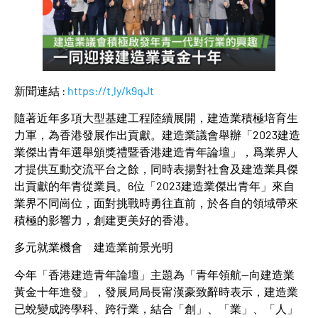
新聞連結 :
https://t.ly/k9qJt
隨著近年多項大型基建工程陸續展開，建造業積極培育生
力軍，為香港發展作出貢獻。建造業議會舉辦「2023建造
業傑出青年選舉頒獎禮暨香港建造青年論壇」，爲業界人
才提供互動交流平台之餘，同時表揚對社會及建造業具傑
出貢獻的年青從業員。6位「2023建造業傑出青年」來自
業界不同崗位，面對挑戰時勇往直前，於各自的領域帶來
積極的影響力，創建更美好的香港。
多元就業機會 建造業前景光明
今年「香港建造青年論壇」主題為「青年領航—向建造業
黃金十年進發」，發展局局長甯漢豪致辭時表示，建造業
已蛻變成跨學科、跨行業，結合「創」、「業」、「人」