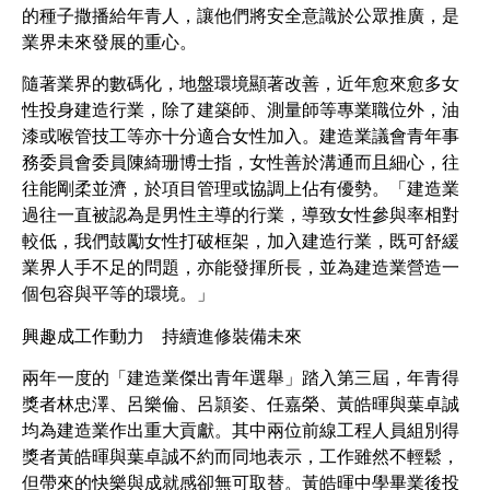
的種子撒播給年青人，讓他們將安全意識於公眾推廣，是
業界未來發展的重心。
隨著業界的數碼化，地盤環境顯著改善，近年愈來愈多女
性投身建造行業，除了建築師、測量師等專業職位外，油
漆或喉管技工等亦十分適合女性加入。建造業議會青年事
務委員會委員陳綺珊博士指，女性善於溝通而且細心，往
往能剛柔並濟，於項目管理或協調上佔有優勢。「建造業
過往一直被認為是男性主導的行業，導致女性參與率相對
較低，我們鼓勵女性打破框架，加入建造行業，既可舒緩
業界人手不足的問題，亦能發揮所長，並為建造業營造一
個包容與平等的環境。」
興趣成工作動力 持續進修裝備未來
兩年一度的「建造業傑出青年選舉」踏入第三屆，年青得
獎者林忠澤、呂樂倫、呂頴姿、任嘉榮、黃皓暉與葉卓誠
均為建造業作出重大貢獻。其中兩位前線工程人員組別得
獎者黃皓暉與葉卓誠不約而同地表示，工作雖然不輕鬆，
但帶來的快樂與成就感卻無可取替。黃皓暉中學畢業後投