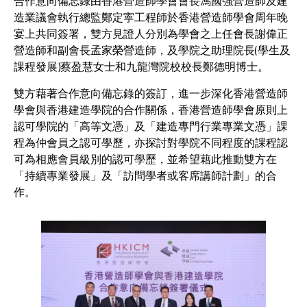
合作意向備忘錄由香港營造師學會會長馮國強營造師及建
造業議會執行總監鄭定寕工程師於香港營造師學會周年晚
宴上共同簽署，雙方見證人分別為學會之上任會長謝偉正
營造師和副會長孟家榮營造師，及學院之助理院長(學生及
課程發展)蔡盈慧女士和九龍灣院校校長鄭德明博士。
雙方藉著合作意向備忘錄的簽訂，進一步深化香港營造師
學會與香港建造學院的合作關係，香港營造師學會原則上
認可學院的「高等文憑」及「建造專門行業專業文憑」課
程為仲會員之認可學歷，亦探討對學院不同程度的課程認
可為相應會員級別的認可學歷，並希望藉此推動雙方在
「持續專業發展」及「訪問學者或客席講師計劃」的合
作。