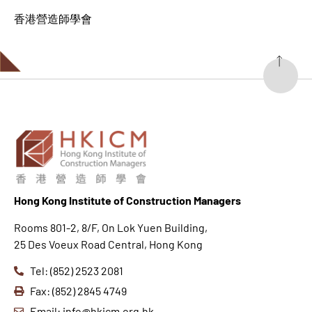
香港營造師學會
Hong K
ong Institute of Construction Managers
Rooms 801-2, 8/F, On Lok Yuen Building,
25 Des Voeux Road Central, Hong Kong
Tel: (852) 2523 2081
Fax: (852) 2845 4749
Email: info@hkicm.org.hk