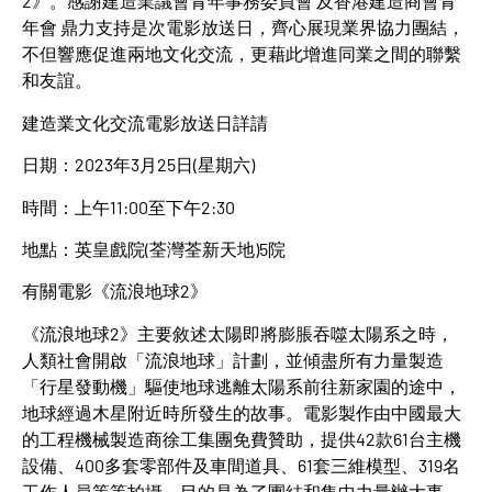
2》。感謝建造業議會青年事務委員會 及香港建造商會青
年會 鼎力支持是次電影放送日，齊心展現業界協力團結，
不但響應促進兩地文化交流，更藉此增進同業之間的聯繫
和友誼。
建造業文化交流電影放送日詳請
日期：2023年3月25日(星期六)
時間：上午11:00至下午2:30
地點：英皇戲院(荃灣荃新天地)5院
有關電影《流浪地球2》
《流浪地球2》主要敘述太陽即將膨脹吞噬太陽系之時，
人類社會開啟「流浪地球」計劃，並傾盡所有力量製造
「行星發動機」驅使地球逃離太陽系前往新家園的途中，
地球經過木星附近時所發生的故事。電影製作由中國最大
的工程機械製造商徐工集團免費贊助，提供42款61台主機
設備、400多套零部件及車間道具、61套三維模型、319名
工作人員等等拍攝，目的是為了團結和集中力量辦大事，