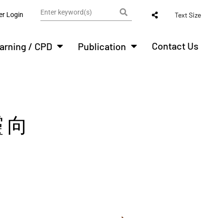
r Login
Text Size
Contact Us
arning / CPD
Publication
 向