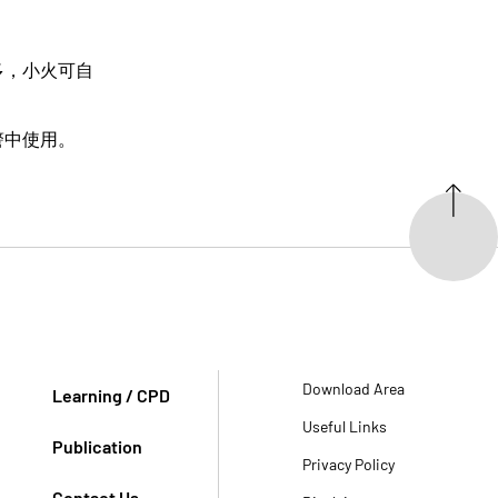
多，小火可自
警中使用。
Download Area
Learning / CPD
Useful Links
Publication
Privacy Policy
Contact Us