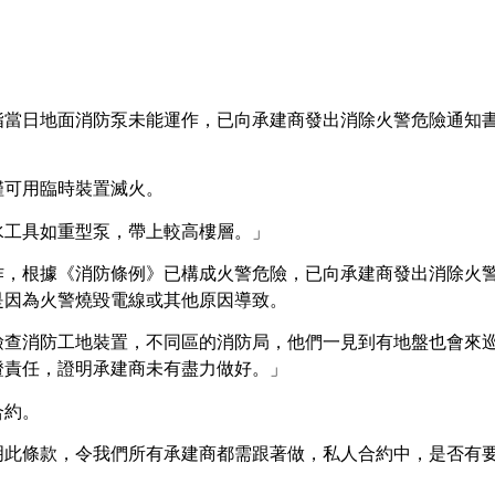
指當日地面消防泵未能運作，已向承建商發出消除火警危險通知
僅可用臨時裝置滅火。
水工具如重型泵，帶上較高樓層。」
作，根據《消防條例》已構成火警危險，已向承建商發出消除火
是因為火警燒毀電線或其他原因導致。
檢查消防工地裝置，不同區的消防局，他們一見到有地盤也會來
證責任，證明承建商未有盡力做好。」
合約。
明此條款，令我們所有承建商都需跟著做，私人合約中，是否有