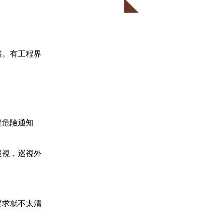
書。有工程界
警危險通知
巡視，巡視外
要求就不太清