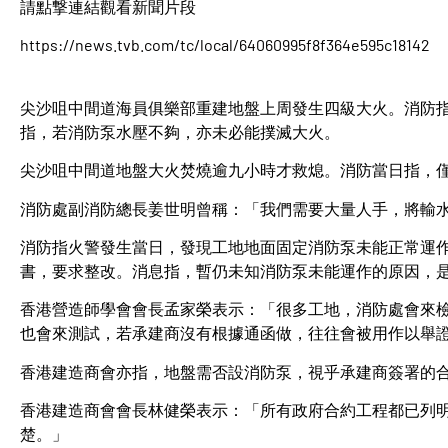
請點撃連結觀看新聞片段
https://news.tvb.com/tc/local/64060995f8f364e595c18142
尖沙咀中間道海員俱樂部重建地盤上周發生四級大火。消防
指，若消防泵水壓不夠，亦未必能撲滅大火。
尖沙咀中間道地盤大火焚燒逾九小時才救熄。消防當日指，
消防處副消防總長姜世明曾稱：「我們需要大量人手，將輸
消防指火警發生當日，發現工地地面固定消防泵未能正常運
書，要求整改。消息指，暫仍未知消防泵未能運作的原因，
香港營造師學會會長孟家榮表示：「很多工地，消防處會來
也會來測試，若承建商沒有根據通函做，往往會被用作以舉
香港建造商會亦指，地盤需否設消防泵，視乎承建商簽署的
香港建造商會會長林健榮表示：「所有政府合約工程都已列
楚。」