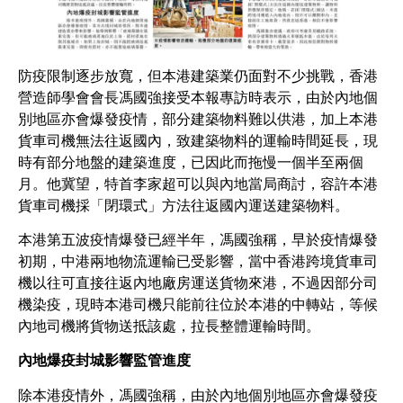
防疫限制逐步放寬，但本港建築業仍面對不少挑戰，香港
營造師學會會長馮國強接受本報專訪時表示，由於內地個
別地區亦會爆發疫情，部分建築物料難以供港，加上本港
貨車司機無法往返國內，致建築物料的運輸時間延長，現
時有部分地盤的建築進度，已因此而拖慢一個半至兩個
月。他冀望，特首李家超可以與內地當局商討，容許本港
貨車司機採「閉環式」方法往返國內運送建築物料。
本港第五波疫情爆發已經半年，馮國強稱，早於疫情爆發
初期，中港兩地物流運輸已受影響，當中香港跨境貨車司
機以往可直接往返內地廠房運送貨物來港，不過因部分司
機染疫，現時本港司機只能前往位於本港的中轉站，等候
內地司機將貨物送抵該處，拉長整體運輸時間。
內地爆疫封城影響監管進度
除本港疫情外，馮國強稱，由於內地個別地區亦會爆發疫