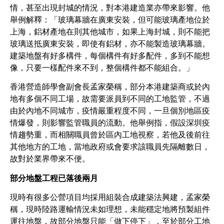
情，甚至出現封城的情況，對本港建造業亦帶來影響。他
舉例解釋：「玻璃幕牆在廣東安裝，但可能玻璃產地位於
上海，鋁材產地在則其他城市，如果上海封城，則不能把
玻璃送抵廣東安裝，即使有鋁材，亦不能製造玻璃幕牆。
建築地盤有好多構件，每個構件有好多配件，多到不能想
像，只要一樣配件來不到，整個構件都不能組合。」
香港營造師學會副會長孟家榮稱，部分本港建築商或於內
地有多個不同工場，故需要派員到不同的工地監管，不過
由於內地不同城市，疫情嚴重程度不同，一旦個別地區疫
情爆發，則影響監管職員的流動。他舉例指，假設深圳疫
情趨勢重，而相關職員曾於區內工地視察，若他及後前往
其他地方的工地，當地政府或會要求該職員先隔離數日，
故對於業界帶來不便。
部分地盤工程已落後兩月
現時有很多公營項目均採用組裝合成建築法興建，孟家榮
稱，現時陸路運輸情況未如理想，未能穩定地將預製組件
運往地盤，故部分地盤只能「做下停下」，至於部分工地