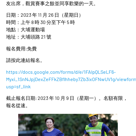
友出席，觀賞賽事之餘並同享歡樂的一天。
日期：2023 年 11 月 26 日（星期日）
時間：上午 8 時 30 分至下午 5 時
地點：大埔運動場
地址：大埔頭路 21 號
報名費用:免費
請按此連結報名。
https://docs.google.com/forms/d/e/1FAIpQLSeLF6-
Myxi_1SnNJpjDexZeFFkZBflhheby7Zb3ixOFNwUV1g/viewfor
usp=sf_link
截止報名日期: 2023 年 10 月 9 日（星期一）。名額有限，
報名從速。