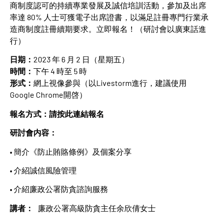
商制度認可的持續專業發展及誠信培訓活動，參加及出席
率達 80% 人士可獲電子出席證書，以滿足註冊專門行業承
造商制度註冊續期要求。立即報名！（研討會以廣東話進
行）
日期：
2023 年 6 月 2 日（星期五）
時間：
下午 4 時至 5 時
形式：
網上視像參與（以Livestorm進行，建議使用
Google Chrome開啓）
報名方式：
請按此連結報名
研討會内容：
• 簡介《防止賄賂條例》及個案分享
• 介紹誠信風險管理
• 介紹廉政公署防貪諮詢服務
講者：
廉政公署高級防貪主任余欣倩女士