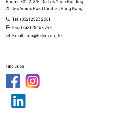
Rooms 801-2, 8/F, On Lok Yuen Building,
25 Des Voeux Road Central, Hong Kong
Tel: (852) 2523 2081
Fax: (852) 2845 4749
Email: info@hkicm.org.hk
Find us on
2021 © HKICM. All Rights
Reserved.