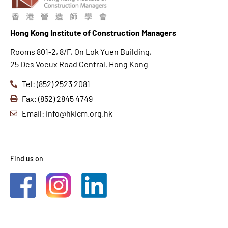
Hong K
ong Institute of Construction Managers
Rooms 801-2, 8/F, On Lok Yuen Building,
25 Des Voeux Road Central, Hong Kong
Tel: (852) 2523 2081
Fax: (852) 2845 4749
Email: info@hkicm.org.hk
Find us on
2021 © HKICM. All Rights Reserved.