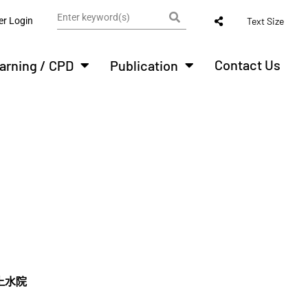
r Login
Text Size
Contact Us
arning / CPD
Publication
上水院