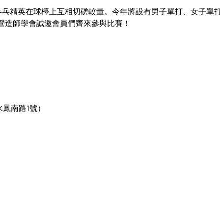
乒乓精英在球檯上互相切磋較量。今年將設有男子單打、女子單
港營造師學會誠邀會員們齊來參與比賽！
水鳳南路1號）