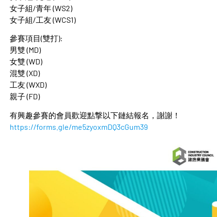
女子組/青年 (WS2)
女子組/工友 (WCS1)
參賽項目(雙打):
男雙 (MD)
女雙 (WD)
混雙 (XD)
工友 (WXD)
親子 (FD)
有興趣參賽的會員歡迎點撃以下鏈結報名，謝謝！
https://forms.gle/me5zyoxmDQ3cGum39