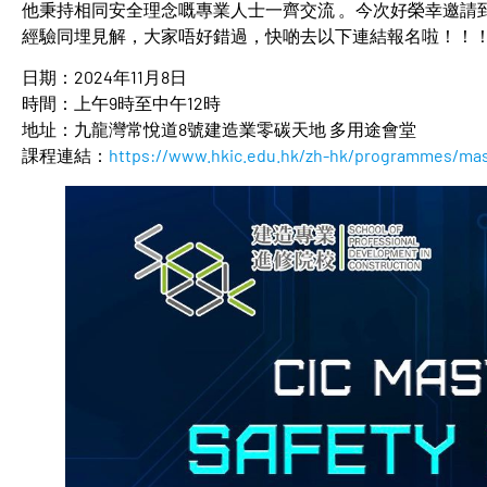
他秉持相同安全理念嘅專業人士一齊交流 。今次好榮幸邀請
經驗同埋見解，大家唔好錯過，快啲去以下連結報名啦！！
日期：2024年11月8日
時間：上午9時至中午12時
地址：九龍灣常悅道8號建造業零碳天地 多用途會堂
課程連結：
https://www.hkic.edu.hk/zh-hk/programmes/mas