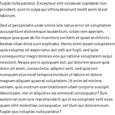
fugiat nulla pariatur. Excepteur sint occaecat cupidatat non
proident, sunt in culpa qui officia deserunt mollit anim id est
laborum.
Sed ut perspiciatis unde omnis iste natus error sit voluptatem
accusantium doloremque laudantium, totam rem aperiam,
eaque ipsa quae ab illo inventore veritatis et quasi architecto
beatae vitae dicta sunt explicabo. Nemo enim ipsam voluptatem
quia voluptas sit aspernatur aut odit aut fugit, sed quia
consequuntur magni dolores eos qui ratione voluptatem sequi
nesciunt. Neque porro quisquam est, qui dolorem ipsum quia
dolor sit amet, consectetur, adipisci velit, sed quia non
numquam eius modi tempora incidunt ut labore et dolore
magnam aliquam quaerat voluptatem. Ut enim ad minima
veniam, quis nostrum exercitationem ullam corporis suscipit
laboriosam, nisi ut aliquid ex ea commodi consequatur? Quis
autem vel eum iure reprehenderit qui in ea voluptate velit esse
quam nihil molestiae consequatur, vel illum qui dolorem eum
fugiat quo voluptas nulla pariatur?