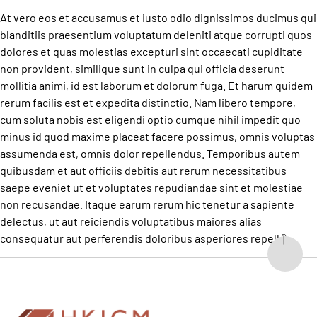
At vero eos et accusamus et iusto odio dignissimos ducimus qui
blanditiis praesentium voluptatum deleniti atque corrupti quos
dolores et quas molestias excepturi sint occaecati cupiditate
non provident, similique sunt in culpa qui officia deserunt
mollitia animi, id est laborum et dolorum fuga. Et harum quidem
rerum facilis est et expedita distinctio. Nam libero tempore,
cum soluta nobis est eligendi optio cumque nihil impedit quo
minus id quod maxime placeat facere possimus, omnis voluptas
assumenda est, omnis dolor repellendus. Temporibus autem
quibusdam et aut officiis debitis aut rerum necessitatibus
saepe eveniet ut et voluptates repudiandae sint et molestiae
non recusandae. Itaque earum rerum hic tenetur a sapiente
delectus, ut aut reiciendis voluptatibus maiores alias
consequatur aut perferendis doloribus asperiores repellat.